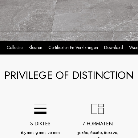
Collectie
Kleuren
Certificaten En Verklaringen
Download
Waar
PRIVILEGE OF DISTINCTION
3 DIKTES
7 FORMATEN
6.5 mm, 9 mm, 20 mm
30x60, 60x60, 60x120,