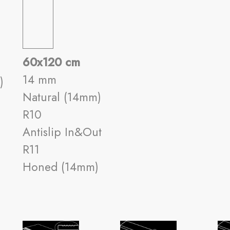
60x120 cm
14 mm
)
Natural (14mm)
R10
)
Antislip In&Out
R11
Honed (14mm)