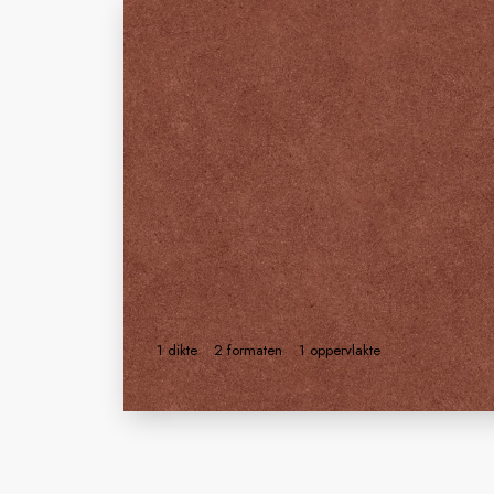
1 dikte
2 formaten
1 oppervlakte