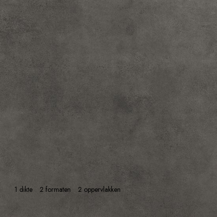
1 dikte
2 formaten
2 oppervlakken