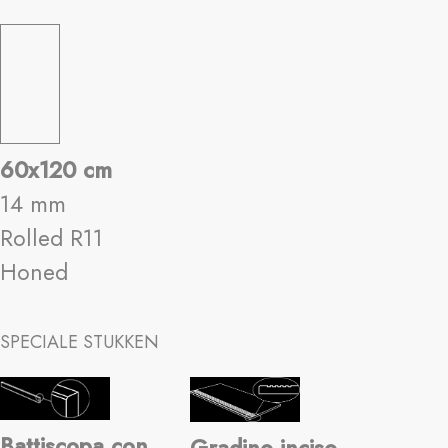
60x120 cm
14 mm
Rolled R11
Honed
SPECIALE STUKKEN
Battiscopa con