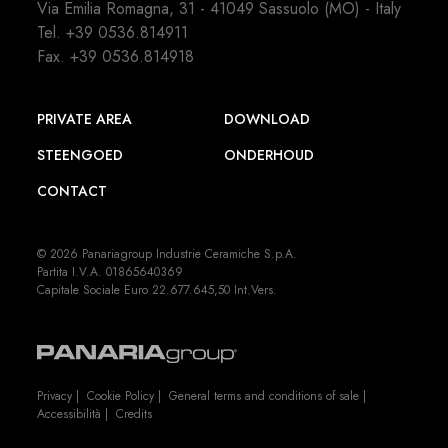
Via Emilia Romagna, 31 - 41049 Sassuolo (MO) - Italy
Tel.
+39 0536.814911
Fax. +39 0536.814918
PRIVATE AREA
DOWNLOAD
STEENGOED
ONDERHOUD
CONTACT
© 2026 Panariagroup Industrie Ceramiche S.p.A.
Partita I.V.A. 01865640369
Capitale Sociale Euro 22.677.645,50 Int.Vers.
Privacy
|
Cookie Policy
|
General terms and conditions of sale
|
Accessibilità
|
Credits