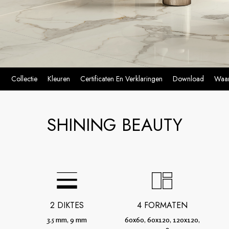
Collectie
Kleuren
Certificaten En Verklaringen
Download
Waar
SHINING BEAUTY
2 DIKTES
4 FORMATEN
3.5 mm, 9 mm
60x60, 60x120, 120x120,