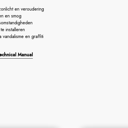
onlicht en veroudering
ken en smog
somstandigheden
e installeren
a vandalisme en graffiti
Technical Manual