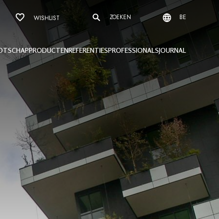
ZOEKEN
BE
WISHLIST
OTSCHAP
PRODUCTEN
REFERENTIES
PROFESSIONALS
JOURNAL