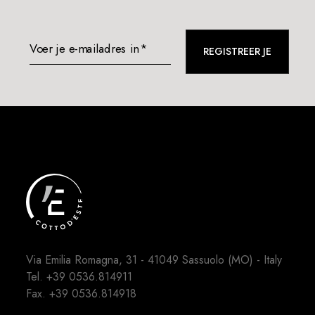
Voer je e-mailadres in*
REGISTREER JE
Via Emilia Romagna, 31 - 41049 Sassuolo (MO) - Italy
Tel.
+39 0536.814911
Fax. +39 0536.814918