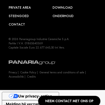
PRIVATE AREA
DOWNLOAD
STEENGOED
ONDERHOUD
CONTACT
© 2026 Panariagroup Industrie Ceramiche S.p.A.
Partita I.V.A. 01865640369
Capitale Sociale Euro 22.677.645,50 Int.Vers.
Privacy
|
Cookie Policy
|
General terms and conditions of sale
|
Accessibilità
|
Credits
Uw privacy-opties
NEEM CONTACT MET ONS OP
Melding bij verzameling