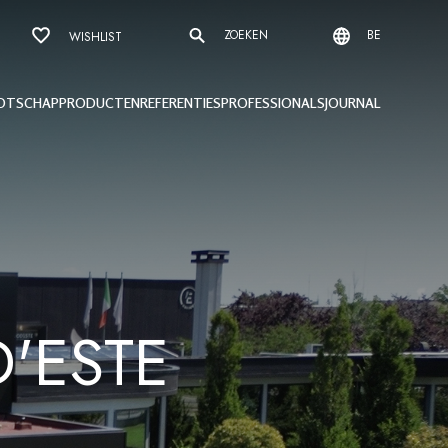
ZOEKEN
BE
WISHLIST
OTSCHAP
PRODUCTEN
REFERENTIES
PROFESSIONALS
JOURNAL
'ESTE