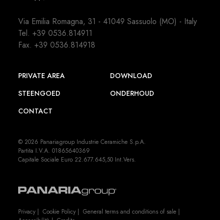
Via Emilia Romagna, 31 - 41049 Sassuolo (MO) - Italy
Tel.
+39 0536.814911
Fax. +39 0536.814918
PRIVATE AREA
DOWNLOAD
STEENGOED
ONDERHOUD
CONTACT
© 2026 Panariagroup Industrie Ceramiche S.p.A.
Partita I.V.A. 01865640369
Capitale Sociale Euro 22.677.645,50 Int.Vers.
Privacy
|
Cookie Policy
|
General terms and conditions of sale
|