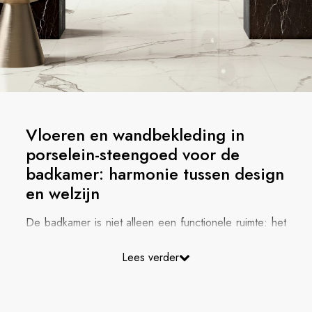
Vloeren en wandbekleding in
porselein-steengoed voor de
badkamer: harmonie tussen design
en welzijn
De badkamer is niet alleen een functionele ruimte: het
is een dagelijks toevluchtsoord, een intieme plek
gewijd aan ontspanning, welzijn en zelfzorg, waar je
Lees verder
opnieuw balans vindt. Daarom gaat de keuze van
vloeren en wandbekleding voor de badkamer niet
alleen over praktisch nut, maar ook over hoe we deze