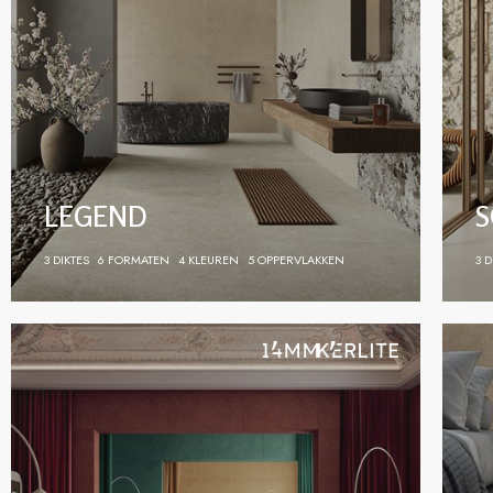
betekent kiezen voor een ontwerpvisie zonder compromissen — wa
LEGEND
S
3 DIKTES
6 FORMATEN
4 KLEUREN
5 OPPERVLAKKEN
3 D