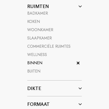
Kiezen voor
porseleinen tegels voor interieurs
RUIMTEN
een hogere levenskwaliteit.
BADKAMER
KOKEN
WOONKAMER
SLAAPKAMER
COMMERCIËLE RUIMTES
WELLNESS
BINNEN
BUITEN
DIKTE
FORMAAT