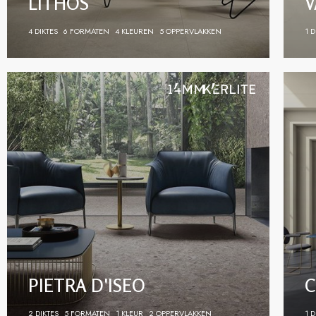
LITHOS
V
4 DIKTES
6 FORMATEN
4 KLEUREN
5 OPPERVLAKKEN
1 D
PIETRA D'ISEO
C
2 DIKTES
5 FORMATEN
1 KLEUR
2 OPPERVLAKKEN
1 D