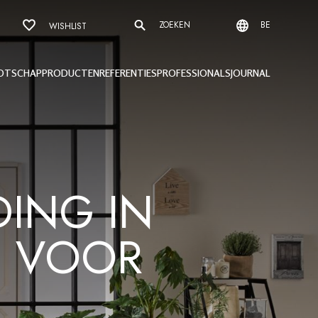
ZOEKEN
BE
WISHLIST
OTSCHAP
PRODUCTEN
REFERENTIES
PROFESSIONALS
JOURNAL
ING IN
D VOOR