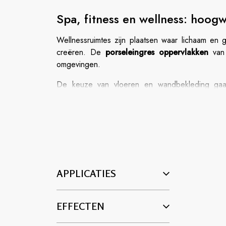
Spa, fitness en wellness: hoog
Wellnessruimtes zijn plaatsen waar lichaam en
creëren. De
porseleingres oppervlakken
van 
omgevingen.
De keuze van vloeren en wandbekleding gaat 
wellnessruimtes dankzij hun technische prestaties 
Wellnessruimtes vragen om
presterende en
vochtbestendig
. Porseleingres voldoet aan al 
In
fitnessruimtes
is het bestand tegen intensief 
de schoonheid behouden ondanks temperatuurwis
APPLICATIES
De collecties van Cotto d’Este bieden
een ruim
karakter in elke wellnessomgeving.
EFFECTEN
Kiezen voor
porseleingres voor wellnessruimt