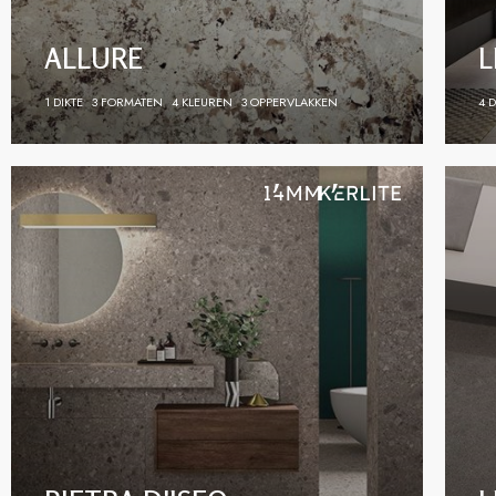
ALLURE
L
1 DIKTE
3 FORMATEN
4 KLEUREN
3 OPPERVLAKKEN
4 D