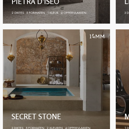
PIETRA D'ISEO
L
2 DIKTES
5 FORMATEN
1 KLEUR
2 OPPERVLAKKEN
3 D
SECRET STONE
M
3 DIKTES
5 FORMATEN
2 KLEUREN
4 OPPERVLAKKEN
1 D