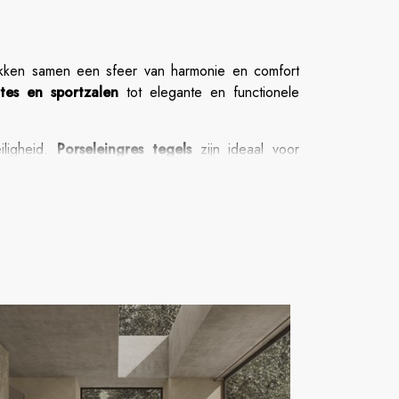
lakken samen een sfeer van harmonie en comfort
imtes en sportzalen
tot elegante en functionele
iligheid.
Porseleingres tegels
zijn ideaal voor
elijk schoon te maken
in fitnesscentra, en
aximale veiligheid in natte omstandigheden.
bestendigheid
essentieel. In
thermale spa’s
blijft
 en metaal. Deze oppervlakken brengen sfeer en
 hygiëne en esthetiek
combineert. De perfecte