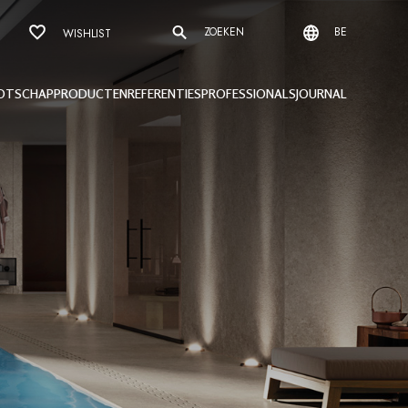
ZOEKEN
BE
WISHLIST
OTSCHAP
PRODUCTEN
REFERENTIES
PROFESSIONALS
JOURNAL