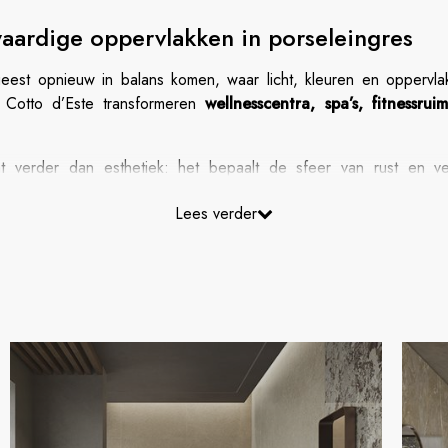
waardige oppervlakken in porseleingres
 geest opnieuw in balans komen, waar licht, kleuren en opperv
Cotto d’Este transformeren
wellnesscentra, spa’s, fitnessru
verder dan esthetiek: het bepaalt de sfeer van rust en ve
en veelzijdigheid in ontwerp.
Lees verder
 betrouwbare materialen
:
antislip
bij zwembaden,
gemakk
deze eisen en biedt
gecertificeerde antislip-eigenschappen
, voor m
gebruik en
mechanische belasting
. In
esthetische centra
is
vlek
selingen en chemische stoffen.
e keuze aan afwerkingen en looks
:
hout
,
marmer
,
steen
, beton
es
is kiezen voor een
gecertificeerd
materiaal dat
veiligheid,