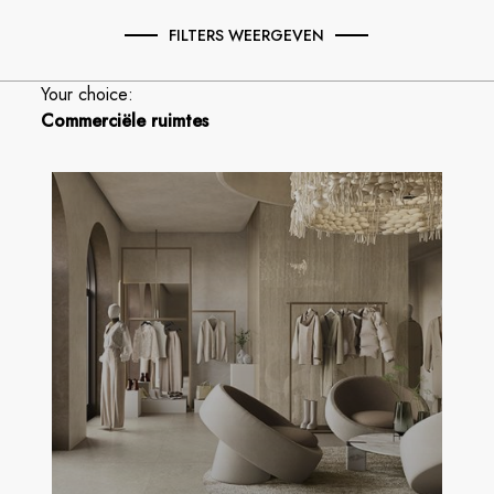
terwijl de schoonheid behouden blijft.
FILTERS WEERGEVEN
De collecties van Cotto d’Este bieden een breed
scala aan afwerkingen en effecten: van de warmte van
Your choice:
hout
tot de elegantie van
marmer
, de natuurlijke
Commerciële ruimtes
uitstraling van
steen
, tot de moderne look van
beton
en
metaal
. De
ultradunne Kerlite-platen
zijn
bovendien licht en veelzijdig, perfect voor verticale
toepassingen zonder extra gewicht.
De materiaalkwaliteit wordt gecombineerd met
vakmanschap: elke
porseleinen tegel
komt voort uit
een
zorgvuldige selectie van grondstoffen
en
geavanceerde productietechnologieën die
duurzaamheid en
eenvoudig onderhoud
garanderen.
Antislipafwerkingen
en
eenvoudige reiniging
maken Cotto d’Este ideaal voor
drukbezochte
omgevingen
.
Dankzij de mogelijkheid om collecties en decoraties te