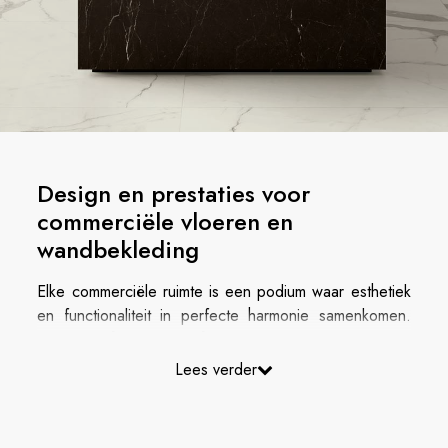
Design en prestaties voor
commerciële vloeren en
wandbekleding
Elke commerciële ruimte is een podium waar esthetiek
en functionaliteit in perfecte harmonie samenkomen.
De
porseleinen tegels
van Cotto d’Este bieden
elegante en performante oplossingen voor elke
Lees verder
sector: van
winkels
tot
showrooms
,
restaurants
,
hotels
,
kantoren
en
kunstgalerijen
. Elke tegel is
ontworpen om intensief dagelijks gebruik te weerstaan,