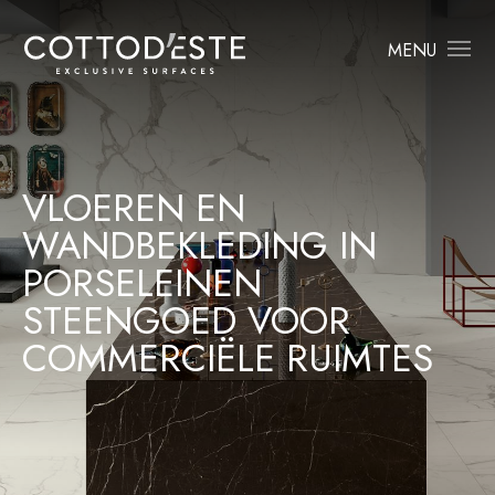
MENU
VLOEREN EN
WANDBEKLEDING IN
PORSELEINEN
STEENGOED VOOR
COMMERCIËLE RUIMTES