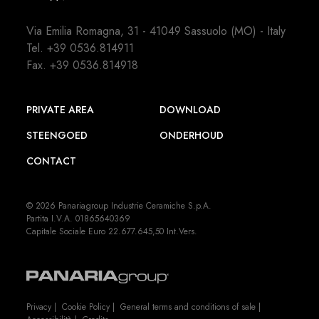
Via Emilia Romagna, 31 - 41049 Sassuolo (MO) - Italy
Tel.
+39 0536.814911
Fax. +39 0536.814918
PRIVATE AREA
DOWNLOAD
STEENGOED
ONDERHOUD
CONTACT
© 2026 Panariagroup Industrie Ceramiche S.p.A.
Partita I.V.A. 01865640369
Capitale Sociale Euro 22.677.645,50 Int.Vers.
Privacy
|
Cookie Policy
|
General terms and conditions of sale
|