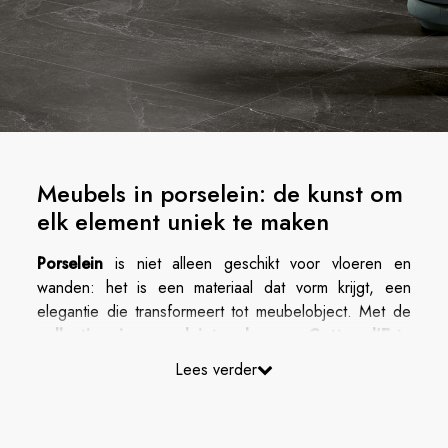
Meubels in porselein: de kunst om
elk element uniek te maken
Porselein
is niet alleen geschikt voor vloeren en
wanden: het is een materiaal dat vorm krijgt, een
elegantie die transformeert tot meubelobject. Met de
collecties in porseleintegels van Cotto d’Este
wordt elk element van je interieur — of het nu een
Lees verder
blad, een
werkblad
, een plank of een decoratief
object is — een blikvanger: een detail dat stijl,
functionaliteit en karakter toevoegt aan elke ruimte.