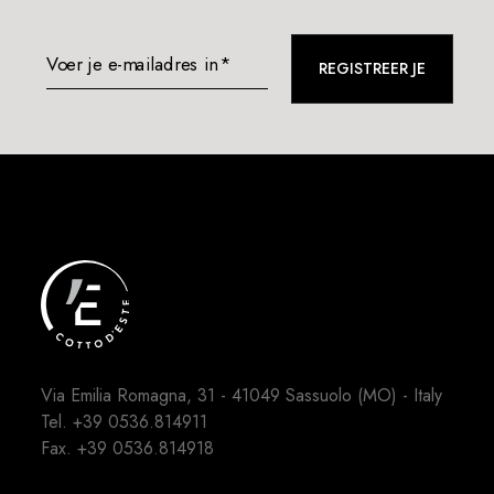
Voer je e-mailadres in*
REGISTREER JE
Via Emilia Romagna, 31 - 41049 Sassuolo (MO) - Italy
Tel.
+39 0536.814911
Fax. +39 0536.814918