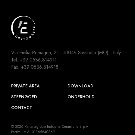
Via Emilia Romagna, 31 - 41049 Sassuolo (MO) - Italy
Tel.
+39 0536.814911
Fax. +39 0536.814918
PRIVATE AREA
DOWNLOAD
STEENGOED
ONDERHOUD
CONTACT
© 2026 Panariagroup Industrie Ceramiche S.p.A.
Partita I.V.A. 01865640369