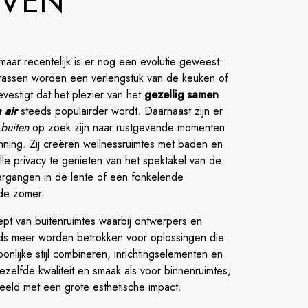
EVEN
 maar recentelijk is er nog een evolutie geweest:
rrassen worden een verlengstuk van de keuken of
vestigt dat het plezier van het
gezellig samen
 air
steeds populairder wordt. Daarnaast zijn er
e
buiten
op zoek zijn naar rustgevende momenten
nning. Zij creëren wellnessruimtes met baden en
le privacy te genieten van het spektakel van de
rgangen in de lente of een fonkelende
 de zomer.
pt van buitenruimtes waarbij ontwerpers en
eds meer worden betrokken voor oplossingen die
onlijke stijl combineren, inrichtingselementen en
ezelfde kwaliteit en smaak als voor binnenruimtes,
eeld met een grote esthetische impact.