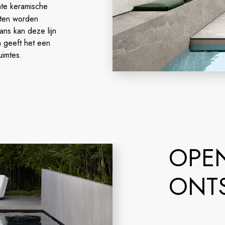
ente keramische
iten worden
ans kan deze lijn
 geeft het een
uimtes.
OPE
ONT