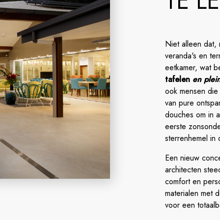
TE L
Niet alleen dat,
veranda's en te
eetkamer, wat be
tafelen
en plein
ook mensen di
van pure ontspa
douches om in al
eerste zonsonde
sterrenhemel in
Een nieuw conce
architecten ste
comfort en perso
materialen met d
voor een totaalb