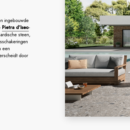
een ingebouwde
e
Pietra d’Iseo
-
bardische steen,
jsschakeringen
n een
derscheidt door