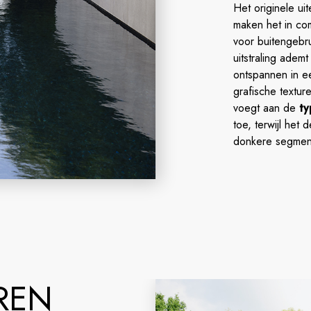
Het originele uit
maken het in com
voor buitengebr
uitstraling adem
ontspannen in e
grafische textur
voegt aan de
ty
toe, terwijl het 
donkere segment
REN