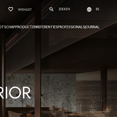
ZOEKEN
BE
WISHLIST
OTSCHAP
PRODUCTEN
REFERENTIES
PROFESSIONALS
JOURNAL
RIOR