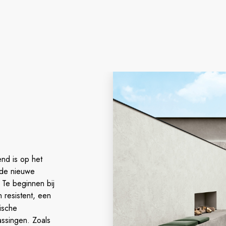
end is op het
 de nieuwe
 Te beginnen bij
n resistent, een
ische
assingen. Zoals