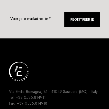
Voer je e-mailadres in*
REGISTREER JE
Via Emilia Romagna, 31 - 41049 Sassuolo (MO) - Italy
Tel.
+39 0536.814911
Fax. +39 0536.814918