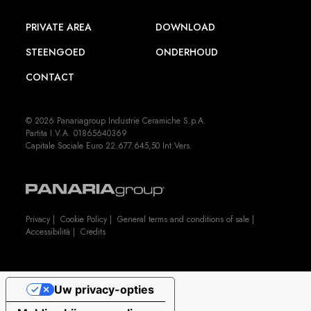
PRIVATE AREA
DOWNLOAD
STEENGOED
ONDERHOUD
CONTACT
© 2026 Panariagroup Industrie Ceramiche S.p.A.
Partita I.V.A. 01865640369
Capitale Sociale Euro 22.677.645,50 Int.Vers.
Privacy
|
Cookie Policy
|
General terms and conditions of sale
|
Accessibilità
|
Credits
Uw privacy-opties