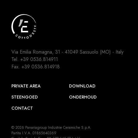
Via Emilia Romagna, 31 - 41049 Sassuolo (MO) - Italy
Tel.
+39 0536.814911
Fax. +39 0536.814918
PRIVATE AREA
DOWNLOAD
STEENGOED
ONDERHOUD
CONTACT
© 2026 Panariagroup Industrie Ceramiche S.p.A.
Partita I.V.A. 01865640369