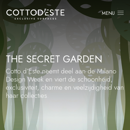
MENU
THE SECRET GARDEN
Cotto d’Este neemt deel aan de Milano
Design Week en viert de schoonheid,
exclusiviteit, charme en veelzijdigheid van
haar collecties.