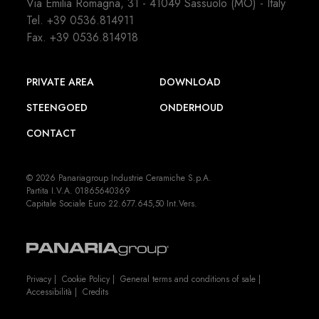
Via Emilia Romagna, 31 - 41049 Sassuolo (MO) - Italy
Tel.
+39 0536.814911
Fax. +39 0536.814918
PRIVATE AREA
DOWNLOAD
STEENGOED
ONDERHOUD
CONTACT
© 2026 Panariagroup Industrie Ceramiche S.p.A.
Partita I.V.A. 01865640369
Capitale Sociale Euro 22.677.645,50 Int.Vers.
Privacy
|
Cookie Policy
|
General terms and conditions of sale
|
Accessibilità
|
Credits