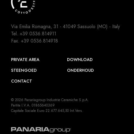
Via Emilia Romagna, 31 - 41049 Sassuolo (MO) - Italy
Tel.
+39 0536.814911
Fax. +39 0536.814918
PRIVATE AREA
DOWNLOAD
STEENGOED
ONDERHOUD
CONTACT
© 2026 Panariagroup Industrie Ceramiche S.p.A.
Partita I.V.A. 01865640369
Capitale Sociale Euro 22.677.645,50 Int.Vers.