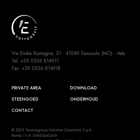
Via Emilia Romagna, 31 - 41049 Sassuolo (MO) - Italy
Tel.
+39 0536.814911
Fax. +39 0536.814918
PRIVATE AREA
DOWNLOAD
STEENGOED
ONDERHOUD
CONTACT
© 2026 Panariagroup Industrie Ceramiche S.p.A.
Partita I.V.A. 01865640369