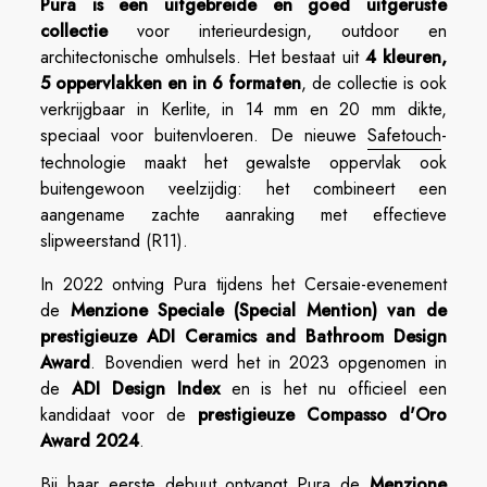
Pura is een uitgebreide en goed uitgeruste
collectie
voor interieurdesign, outdoor en
architectonische omhulsels. Het bestaat uit
4 kleuren,
5 oppervlakken
en in 6 formaten
, de collectie is ook
verkrijgbaar in Kerlite, in 14 mm en 20 mm dikte,
speciaal voor buitenvloeren. De nieuwe
Safetouch
-
technologie maakt het gewalste oppervlak ook
buitengewoon veelzijdig: het combineert een
aangename zachte aanraking met effectieve
slipweerstand (R11).
In 2022 ontving Pura tijdens het Cersaie-evenement
de
Menzione Speciale (Special Mention) van de
prestigieuze ADI Ceramics and Bathroom Design
Award
. Bovendien werd het in 2023 opgenomen in
de
ADI Design Index
en is het nu officieel een
kandidaat voor de
prestigieuze Compasso d'Oro
Award 2024
.
Bij haar eerste debuut ontvangt Pura de
Menzione