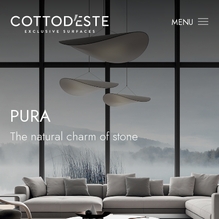
MENU
PURA
The natural charm of stone