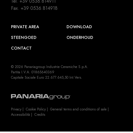
Tel.
+39 0536.814911
Fax. +39 0536.814918
PRIVATE AREA
DOWNLOAD
STEENGOED
ONDERHOUD
CONTACT
© 2026 Panariagroup Industrie Ceramiche S.p.A.
Partita I.V.A. 01865640369
Capitale Sociale Euro 22.677.645,50 Int.Vers.
Privacy
|
Cookie Policy
|
General terms and conditions of sale
|
Accessibilità
|
Credits