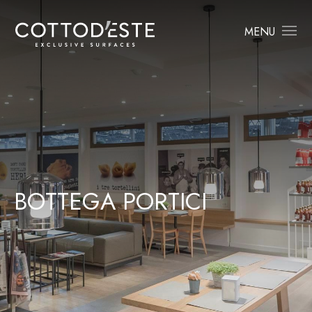
MENU
B
O
T
T
E
G
A
P
O
R
T
I
C
I