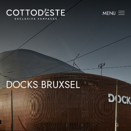
MENU
D
O
C
K
S
B
R
U
X
S
E
L