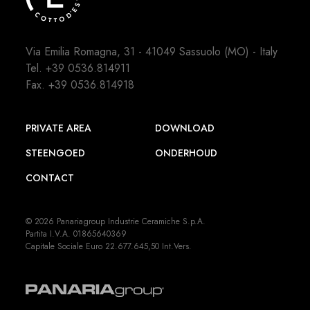
Via Emilia Romagna, 31 - 41049 Sassuolo (MO) - Italy
Tel.
+39 0536.814911
Fax. +39 0536.814918
PRIVATE AREA
DOWNLOAD
STEENGOED
ONDERHOUD
CONTACT
© 2026 Panariagroup Industrie Ceramiche S.p.A.
Partita I.V.A. 01865640369
Capitale Sociale Euro 22.677.645,50 Int.Vers.