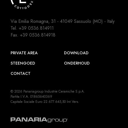
Via Emilia Romagna, 31 - 41049 Sassuolo (MO) - Italy
Tel.
+39 0536.814911
Fax. +39 0536.814918
PRIVATE AREA
DOWNLOAD
STEENGOED
ONDERHOUD
CONTACT
© 2026 Panariagroup Industrie Ceramiche S.p.A.
Partita I.V.A. 01865640369
Capitale Sociale Euro 22.677.645,50 Int.Vers.