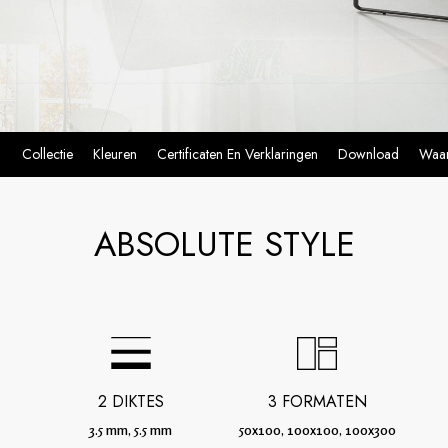
Collectie
Kleuren
Certificaten En Verklaringen
Download
Waar
ABSOLUTE STYLE
2 DIKTES
3 FORMATEN
3.5 mm, 5.5 mm
50x100, 100x100, 100x300