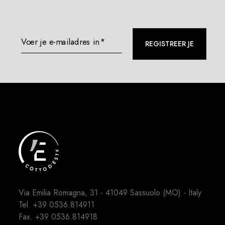
Voer je e-mailadres in*
REGISTREER JE
Via Emilia Romagna, 31 - 41049 Sassuolo (MO) - Italy
Tel.
+39 0536.814911
Fax. +39 0536.814918