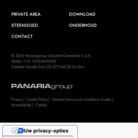
PRIVATE AREA
DOWNLOAD
STEENGOED
ONDERHOUD
CONTACT
© 2026 Panariagroup Industrie Ceramiche S.p.A.
Partita I.V.A. 01865640369
Capitale Sociale Euro 22.677.645,50 Int.Vers.
Privacy
|
Cookie Policy
|
General terms and conditions of sale
|
Accessibilità
|
Credits
Uw privacy-opties