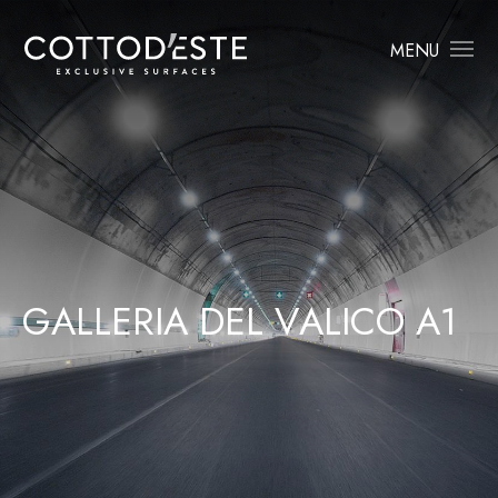
MENU
G
A
L
L
E
R
I
A
D
E
L
V
A
L
I
C
O
A
1