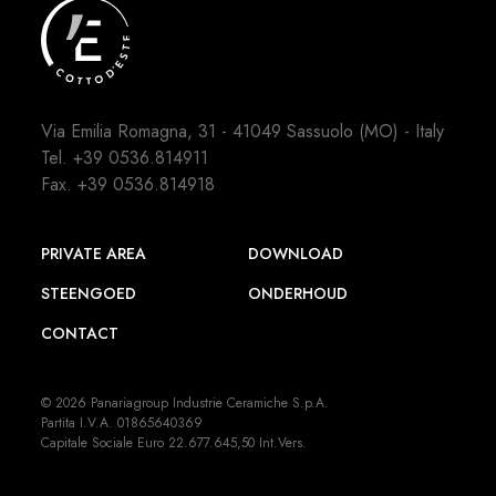
Via Emilia Romagna, 31 - 41049 Sassuolo (MO) - Italy
Tel.
+39 0536.814911
Fax. +39 0536.814918
PRIVATE AREA
DOWNLOAD
STEENGOED
ONDERHOUD
CONTACT
© 2026 Panariagroup Industrie Ceramiche S.p.A.
Partita I.V.A. 01865640369
Capitale Sociale Euro 22.677.645,50 Int.Vers.