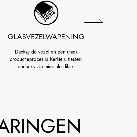
GLASVEZELWAPENING
GA
Dankzij de vezel en een uniek
Solaris z
productieproces is Kerlite ultrasterk
kwa
ondanks zijn minimale dikte.
LARINGEN