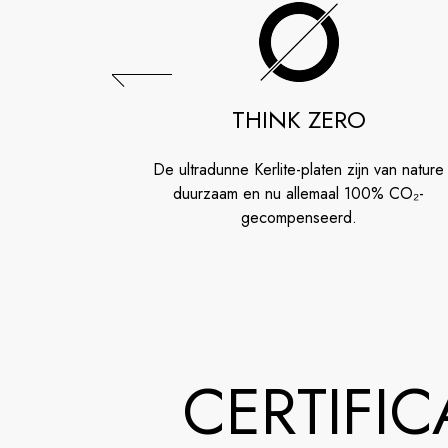
THINK ZERO
erde
De ultradunne Kerlite-platen zijn van nature
he vloeren
duurzaam en nu allemaal 100% CO₂-
gecompenseerd.
CERTIFI