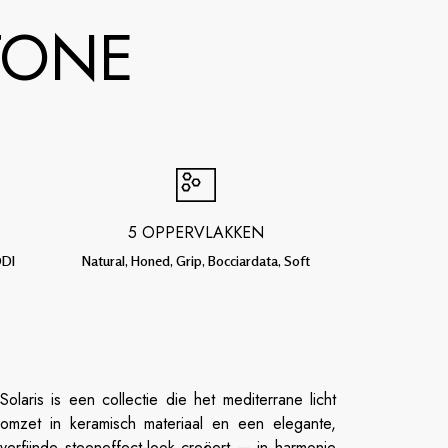
TONE
5 OPPERVLAKKEN
ODI
Natural, Honed, Grip, Bocciardata, Soft
Solaris is een collectie die het mediterrane licht
omzet in keramisch materiaal en een elegante,
verfijnde steeneffect-look creëert — in harmonie