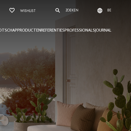
ZOEKEN
BE
WISHLIST
OTSCHAP
PRODUCTEN
REFERENTIES
PROFESSIONALS
JOURNAL