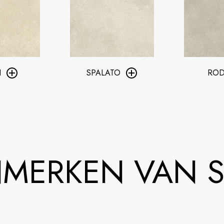
I
SPALATO
ROD
NMERKEN VAN S