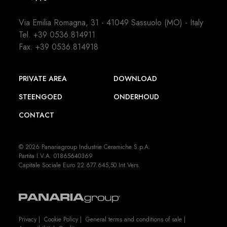
Via Emilia Romagna, 31 - 41049 Sassuolo (MO) - Italy
Tel.
+39 0536.814911
Fax. +39 0536.814918
PRIVATE AREA
DOWNLOAD
STEENGOED
ONDERHOUD
CONTACT
© 2026 Panariagroup Industrie Ceramiche S.p.A.
Partita I.V.A. 01865640369
Capitale Sociale Euro 22.677.645,50 Int.Vers.
Privacy
|
Cookie Policy
|
General terms and conditions of sale
|