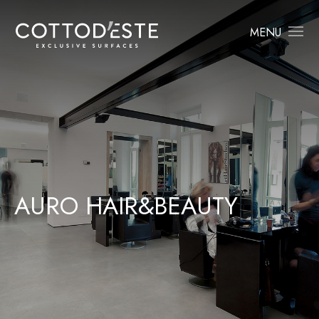
MENU
A
U
R
O
H
A
I
R
&
B
E
A
U
T
Y