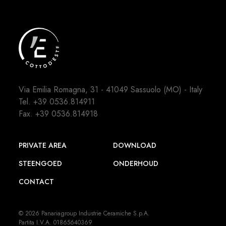
Via Emilia Romagna, 31 - 41049 Sassuolo (MO) - Italy
Tel.
+39 0536.814911
Fax. +39 0536.814918
PRIVATE AREA
DOWNLOAD
STEENGOED
ONDERHOUD
CONTACT
© 2026 Panariagroup Industrie Ceramiche S.p.A.
Partita I.V.A. 01865640369