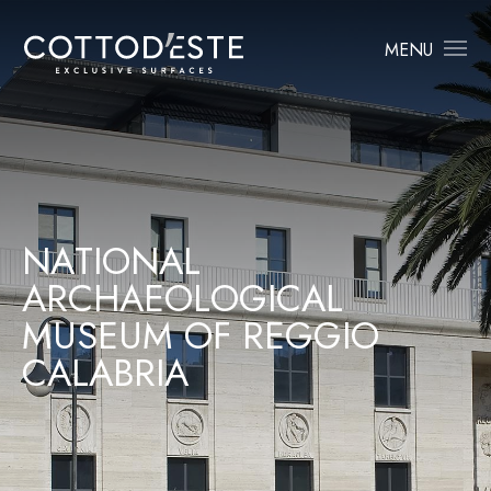
MENU
N
A
T
I
O
N
A
L
A
R
C
H
A
E
O
L
O
G
I
C
A
L
M
U
S
E
U
M
O
F
R
E
G
G
I
O
C
A
L
A
B
R
I
A