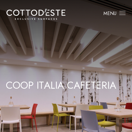
MENU
C
O
O
P
I
T
A
L
I
A
C
A
F
E
T
E
R
I
A