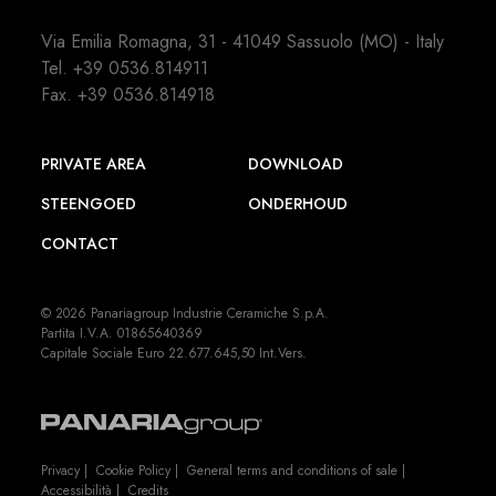
Via Emilia Romagna, 31 - 41049 Sassuolo (MO) - Italy
Tel.
+39 0536.814911
Fax. +39 0536.814918
PRIVATE AREA
DOWNLOAD
STEENGOED
ONDERHOUD
CONTACT
© 2026 Panariagroup Industrie Ceramiche S.p.A.
Partita I.V.A. 01865640369
Capitale Sociale Euro 22.677.645,50 Int.Vers.
Privacy
|
Cookie Policy
|
General terms and conditions of sale
|
Accessibilità
|
Credits