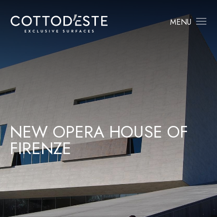
MENU
N
E
W
O
P
E
R
A
H
O
U
S
E
O
F
F
I
R
E
N
Z
E