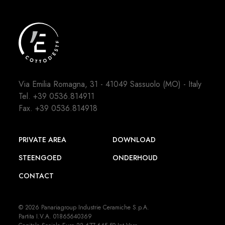
Via Emilia Romagna, 31 - 41049 Sassuolo (MO) - Italy
Tel.
+39 0536.814911
Fax. +39 0536.814918
PRIVATE AREA
DOWNLOAD
STEENGOED
ONDERHOUD
CONTACT
© 2026 Panariagroup Industrie Ceramiche S.p.A.
Partita I.V.A. 01865640369