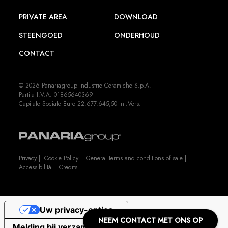
PRIVATE AREA
DOWNLOAD
STEENGOED
ONDERHOUD
CONTACT
© 2026 Panariagroup Industrie Ceramiche S.p.A.
Partita I.V.A. 01865640369
Capitale Sociale Euro 22.677.645,50 Int.Vers.
Privacy
|
Cookie Policy
|
General terms and conditions of sale
|
Accessibilità
|
Credits
Uw privacy-opties
NEEM CONTACT MET ONS OP
Melding bij verzameling