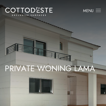
MENU
P
R
I
V
A
T
E
W
O
N
I
N
G
L
A
M
A