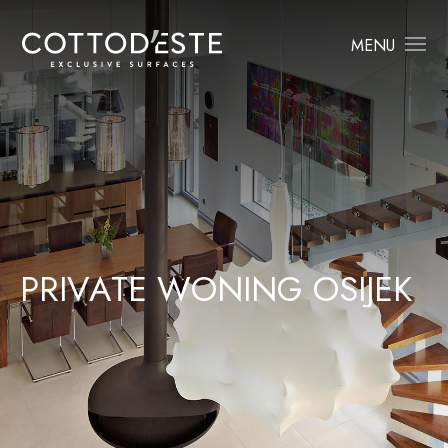
MENU
P
R
I
V
A
T
E
W
O
N
I
N
G
O
S
I
J
E
K