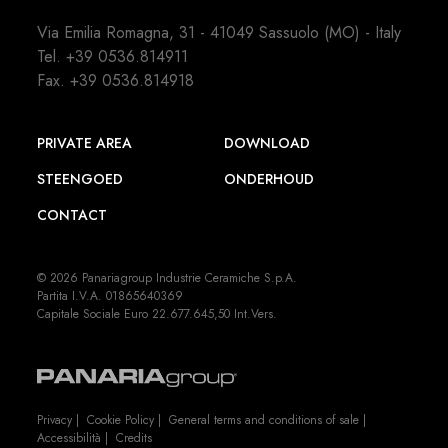
Via Emilia Romagna, 31 - 41049 Sassuolo (MO) - Italy
Tel.
+39 0536.814911
Fax. +39 0536.814918
PRIVATE AREA
DOWNLOAD
STEENGOED
ONDERHOUD
CONTACT
© 2026 Panariagroup Industrie Ceramiche S.p.A.
Partita I.V.A. 01865640369
Capitale Sociale Euro 22.677.645,50 Int.Vers.
Privacy
|
Cookie Policy
|
General terms and conditions of sale
|
Accessibilità
|
Credits