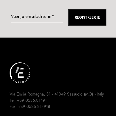
Voer je e-mailadres in*
REGISTREER JE
Via Emilia Romagna, 31 - 41049 Sassuolo (MO) - Italy
Tel.
+39 0536.814911
Fax. +39 0536.814918