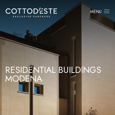
MENU
R
E
S
I
D
E
N
T
I
A
L
B
U
I
L
D
I
N
G
S
M
O
D
E
N
A