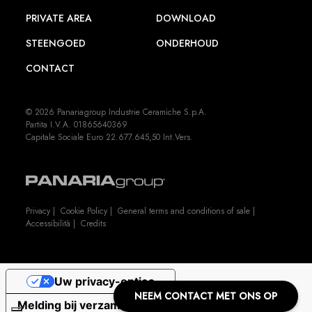
PRIVATE AREA
DOWNLOAD
STEENGOED
ONDERHOUD
CONTACT
© 2026 Panariagroup Industrie Ceramiche S.p.A.
Partita I.V.A. 01865640369
Capitale Sociale Euro 22.677.645,50 Int.Vers.
Privacy
|
Cookie Policy
|
General terms and conditions of sale
|
Accessibilità
|
Credits
Uw privacy-opties
NEEM CONTACT MET ONS OP
Melding bij verzameling