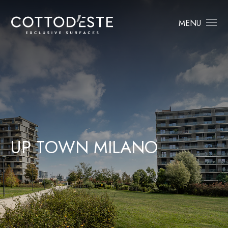
MENU
U
P
T
O
W
N
M
I
L
A
N
O