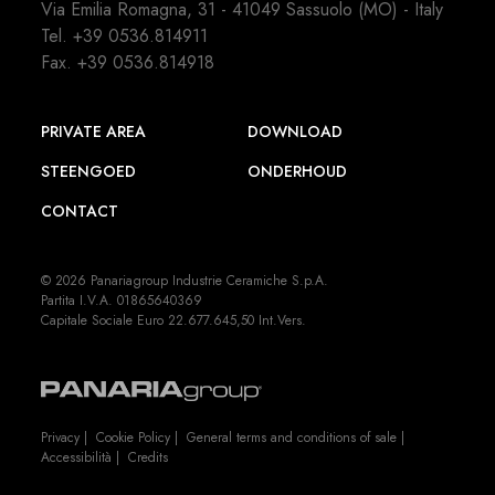
Via Emilia Romagna, 31 - 41049 Sassuolo (MO) - Italy
Tel.
+39 0536.814911
Fax. +39 0536.814918
PRIVATE AREA
DOWNLOAD
STEENGOED
ONDERHOUD
CONTACT
© 2026 Panariagroup Industrie Ceramiche S.p.A.
Partita I.V.A. 01865640369
Capitale Sociale Euro 22.677.645,50 Int.Vers.
Privacy
|
Cookie Policy
|
General terms and conditions of sale
|
Accessibilità
|
Credits