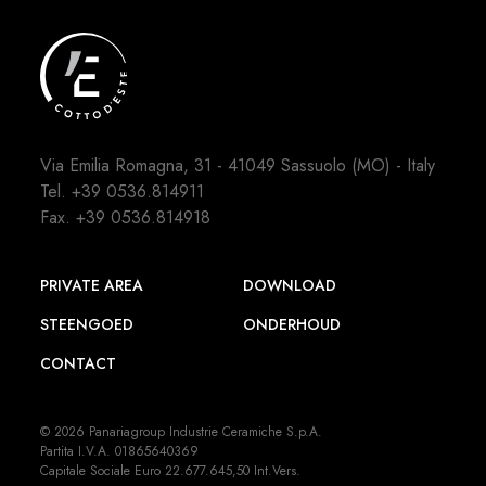
Via Emilia Romagna, 31 - 41049 Sassuolo (MO) - Italy
Tel.
+39 0536.814911
Fax. +39 0536.814918
PRIVATE AREA
DOWNLOAD
STEENGOED
ONDERHOUD
CONTACT
© 2026 Panariagroup Industrie Ceramiche S.p.A.
Partita I.V.A. 01865640369
Capitale Sociale Euro 22.677.645,50 Int.Vers.