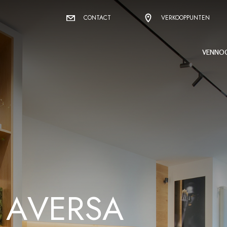
CONTACT
VERKOOPPUNTEN
VENNO
A
V
E
R
S
A