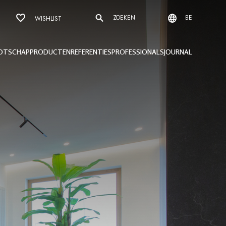
ZOEKEN
BE
WISHLIST
OTSCHAP
PRODUCTEN
REFERENTIES
PROFESSIONALS
JOURNAL