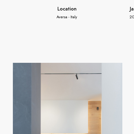
Location
Ja
Aversa - Italy
20