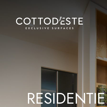
R
E
S
I
D
E
N
T
I
E