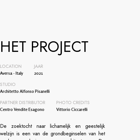
HET PROJECT
LOCATION
JAAR
Aversa - Italy
2021
STUDIO
Architetto Alfonso Pisanelli
PARTNER DISTRIBUTOR
PHOTO CREDITS
Centro Vendite Esagono
Vittorio Ciccarelli
De zoektocht naar lichamelijk en geestelijk
welzijn is een van de grondbeginselen van het