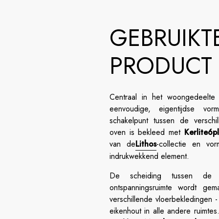
GEBRUIKT
PRODUCT
Centraal in het woongedeelte 
eenvoudige, eigentijdse vor
schakelpunt tussen de verschi
oven is bekleed met
Kerlite6p
van de
Lithos
-collectie en vo
indrukwekkend element.
De scheiding tussen de f
ontspanningsruimte wordt gem
verschillende vloerbekledingen - 
eikenhout in alle andere ruimte