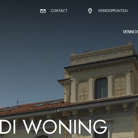
CONTACT
VERKOOPPUNTEN
VENNO
D
I
W
O
N
I
N
G