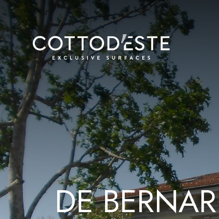
D
E
B
E
R
N
A
R