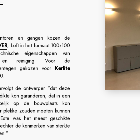
E
antoren en gangen kozen de
VER
, Loft in het formaat 100x100
nische eigenschappen van
d en reiniging. Voor de
rentegen gekozen voor
Kerlite
0.
ervolgt de ontwerper “dat deze
dikte kon garanderen, dat in een
akkelijk op de bouwplaats kon
er plekke zouden moeten kunnen
d’Este was het meest geschikte
t echter de kenmerken van sterkte
en.”