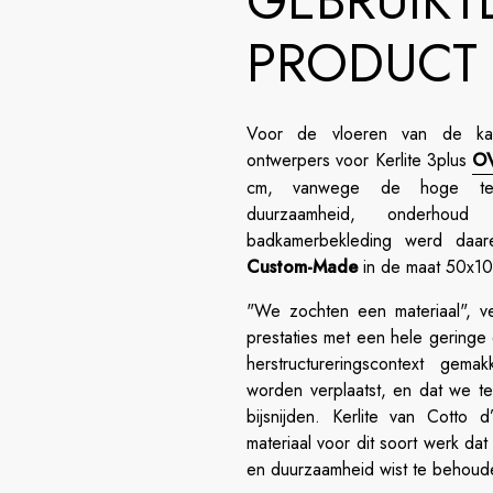
GEBRUIKT
PRODUCT
​Voor de vloeren van de k
ontwerpers voor Kerlite 3plus
O
cm, vanwege de hoge tech
duurzaamheid, onderhou
badkamerbekleding werd daa
Custom-Made
in de maat 50x10
"We zochten een materiaal", v
prestaties met een hele geringe 
herstructureringscontext gem
worden verplaatst, en dat we t
bijsnijden. Kerlite van Cotto 
materiaal voor dit soort werk da
en duurzaamheid wist te behoud