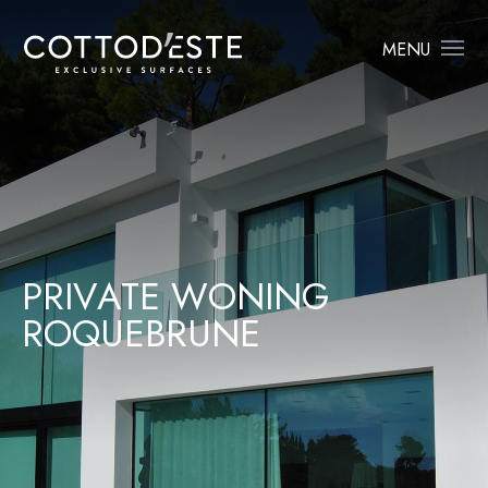
MENU
P
R
I
V
A
T
E
W
O
N
I
N
G
R
O
Q
U
E
B
R
U
N
E