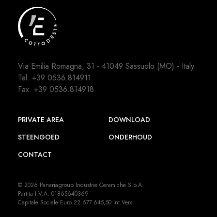
Via Emilia Romagna, 31 - 41049 Sassuolo (MO) - Italy
Tel.
+39 0536.814911
Fax. +39 0536.814918
PRIVATE AREA
DOWNLOAD
STEENGOED
ONDERHOUD
CONTACT
© 2026 Panariagroup Industrie Ceramiche S.p.A.
Partita I.V.A. 01865640369
Capitale Sociale Euro 22.677.645,50 Int.Vers.