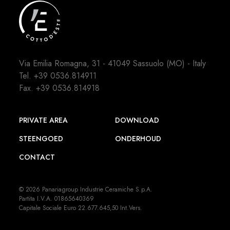
Via Emilia Romagna, 31 - 41049 Sassuolo (MO) - Italy
Tel.
+39 0536.814911
Fax. +39 0536.814918
PRIVATE AREA
DOWNLOAD
STEENGOED
ONDERHOUD
CONTACT
© 2026 Panariagroup Industrie Ceramiche S.p.A.
Partita I.V.A. 01865640369
Capitale Sociale Euro 22.677.645,50 Int.Vers.