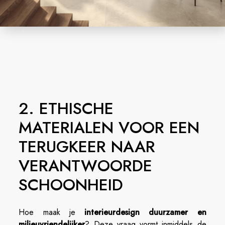
2. ETHISCHE
MATERIALEN VOOR EEN
TERUGKEER NAAR
VERANTWOORDE
SCHOONHEID
Hoe maak je
interieurdesign duurzamer en
milieuvriendelijker
? Deze vraag vormt inmiddels de