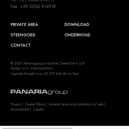
Fax. +39 0536.814918
PRIVATE AREA
DOWNLOAD
STEENGOED
ONDERHOUD
CONTACT
© 2026 Panariagroup Industrie Ceramiche S.p.A.
Partita I.V.A. 01865640369
Capitale Sociale Euro 22.677.645,50 Int.Vers.
Privacy
|
Cookie Policy
|
General terms and conditions of sale
|
Accessibilità
|
Credits