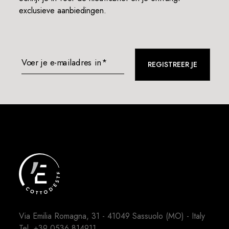
exclusieve aanbiedingen.
Voer je e-mailadres in*
REGISTREER JE
Via Emilia Romagna, 31 - 41049 Sassuolo (MO) - Italy
Tel.
+39 0536.814911