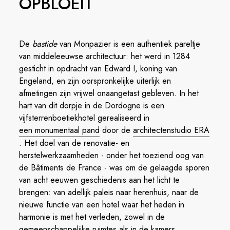
OPBLOEIT
De
bastide
van Monpazier is een authentiek pareltje
van middeleeuwse architectuur: het werd in 1284
gesticht in opdracht van Edward I, koning van
Engeland, en zijn oorspronkelijke uiterlijk en
afmetingen zijn vrijwel onaangetast gebleven. In het
hart van dit dorpje in de Dordogne is een
vijfsterrenboetiekhotel gerealiseerd in
een monumentaal pand
door de
architectenstudio ERA
. Het doel van de renovatie- en
herstelwerkzaamheden - onder het toeziend oog van
de Bâtiments de France - was om de gelaagde sporen
van acht eeuwen geschiedenis aan het licht te
brengen: van adellijk paleis naar herenhuis, naar de
nieuwe functie van een hotel waar het heden in
harmonie is met het verleden, zowel in de
gemeenschappelijke ruimtes als in de kamers.