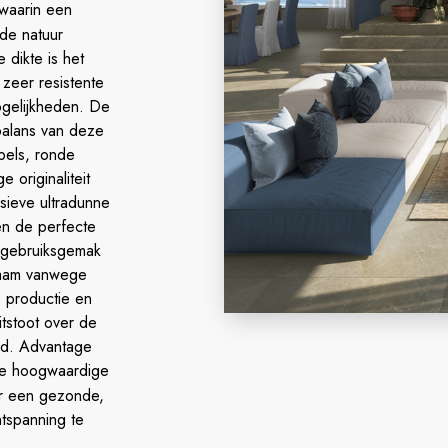
waarin een
 de natuur
dikte is het
 zeer resistente
ogelijkheden. De
balans van deze
bels, ronde
originaliteit
usieve ultradunne
men de perfecte
m gebruiksgemak
zaam vanwege
e productie en
itstoot over de
rd. Advantage
die hoogwaardige
or een gezonde,
tspanning te