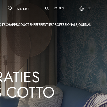
ZOEKEN
BE
WISHLIST
OTSCHAP
PRODUCTEN
REFERENTIES
PROFESSIONALS
JOURNAL
RATIES
S COTTO