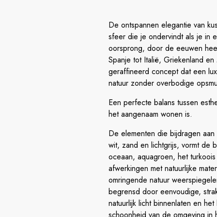
De ontspannen elegantie van kust
sfeer die je ondervindt als je in
oorsprong, door de eeuwen heen
Spanje tot Italië, Griekenland 
geraffineerd concept dat een lu
natuur zonder overbodige opsmuk
Een perfecte balans tussen esthet
het aangenaam wonen is.
De elementen die bijdragen aan he
wit, zand en lichtgrijs, vormt de
oceaan, aquagroen, het turkoois 
afwerkingen met natuurlijke mate
omringende natuur weerspiegelen
begrensd door eenvoudige, strakk
natuurlijk licht binnenlaten en 
schoonheid van de omgeving in hu