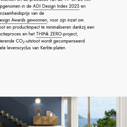
 opgenomen in de
ADI Design Index 2023
en
urzaamheidsprijs van de
Design Awards gewonnen
, voor zijn inzet om
toot en productimpact te minimaliseren dankzij een
uctieproces en het
THINk ZERO
-project,
terende CO
-uitstoot wordt gecompenseerd
2
e levenscyclus van Kerlite-platen.