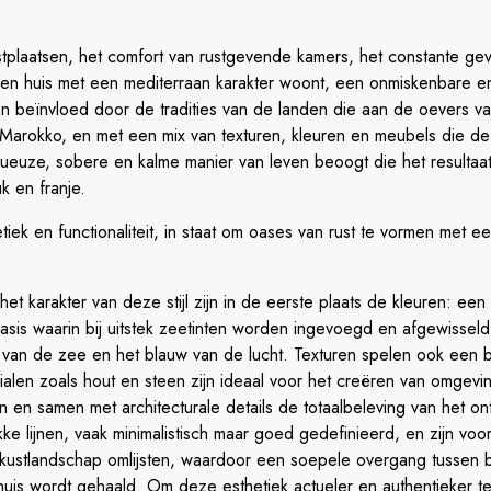
plaatsen, het comfort van rustgevende kamers, het constante gevoe
 een huis met een mediterraan karakter woont, een onmiskenbare en 
 beïnvloed door de tradities van de landen die aan de oevers v
en Marokko, en met een mix van texturen, kleuren en meubels die 
xueuze, sobere en kalme manier van leven beoogt die het resultaa
 en franje.
iek en functionaliteit, in staat om oases van rust te vormen met e
t karakter van deze stijl zijn in de eerste plaats de kleuren: een p
 basis waarin bij uitstek zeetinten worden ingevoegd en afgewissel
van de zee en het blauw van de lucht. Texturen spelen ook een be
rialen zoals hout en steen zijn ideaal voor het creëren van omge
 en samen met architecturale details de totaalbeleving van het 
e lijnen, vaak minimalistisch maar goed gedefinieerd, en zijn voo
het kustlandschap omlijsten, waardoor een soepele overgang tussen 
is wordt gehaald. Om deze esthetiek actueler en authentieker te m