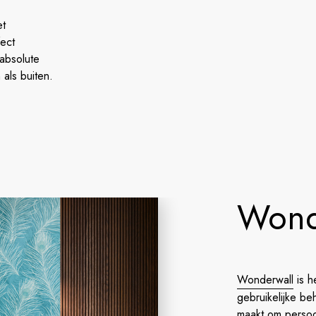
et
ect
absolute
n als buiten.
Wond
Wonderwall
is h
gebruikelijke be
maakt om persoon