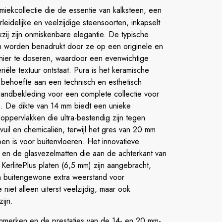
miekcollectie die de essentie van kalksteen, een
leidelijke en veelzijdige steensoorten, inkapselt
kzij zijn onmiskenbare elegantie. De typische
 worden benadrukt door ze op een originele en
ier te doseren, waardoor een evenwichtige
riële textuur ontstaat. Pura is het keramische
behoefte aan een technisch en esthetisch
ndbekleding voor een complete collectie voor
n. De dikte van 14 mm biedt een unieke
ppervlakken die ultra-bestendig zijn tegen
 vuil en chemicaliën, terwijl het gres van 20 mm
en is voor buitenvloeren. Het innovatieve
 en de glasvezelmatten die aan de achterkant van
KerlitePlus platen (6,5 mm) zijn aangebracht,
 buitengewone extra weerstand voor
niet alleen uiterst veelzijdig, maar ook
zijn.
nmerken en de prestaties van de 14- en 20 mm-