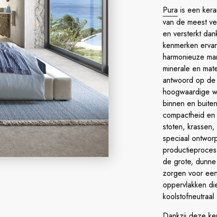
Pura
is een kera
van de meest ver
en versterkt dan
kenmerken ervan
harmonieuze man
minerale en mate
antwoord op de 
hoogwaardige wa
binnen en buite
compactheid en o
stoten, krassen,
speciaal ontworp
productieproces
de grote, dunne 
zorgen voor een
oppervlakken die 
koolstofneutraal 
Dankzij deze ke