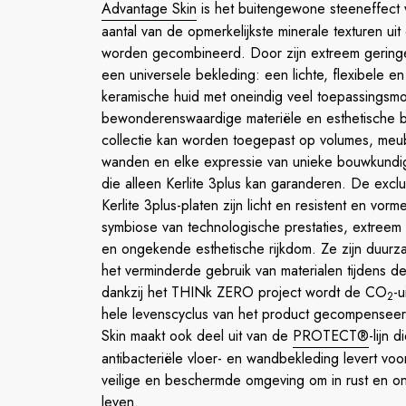
Advantage Skin
is het buitengewone steeneffect 
aantal van de opmerkelijkste minerale texturen uit
worden gecombineerd. Door zijn extreem geringe 
een universele bekleding: een lichte, flexibele en
keramische huid met oneindig veel toepassingsm
bewonderenswaardige materiële en esthetische 
collectie kan worden toegepast op volumes, meu
wanden en elke expressie van unieke bouwkundige 
die alleen Kerlite 3plus kan garanderen. De excl
Kerlite 3plus-platen zijn licht en resistent en vor
symbiose van technologische prestaties, extree
en ongekende esthetische rijkdom. Ze zijn duur
het verminderde gebruik van materialen tijdens d
dankzij het THINk ZERO project wordt de CO
-u
2
hele levenscyclus van het product gecompensee
Skin maakt ook deel uit van de
PROTECT®
-lijn 
antibacteriële vloer- en wandbekleding levert vo
veilige en beschermde omgeving om in rust en on
leven.